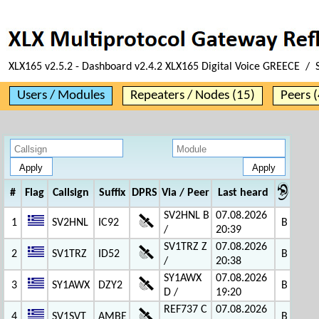
XLX165 v2.5.2 - Dashboard v2.4.2 XLX165 Digital Voice GREECE / 
Users / Modules
Repeaters / Nodes (15)
Peers (
#
Flag
Callsign
Suffix
DPRS
Via / Peer
Last heard
SV2HNL B
07.08.2026
1
SV2HNL
IC92
B
/
20:39
SV1TRZ Z
07.08.2026
2
SV1TRZ
ID52
B
/
20:38
SY1AWX
07.08.2026
3
SY1AWX
DZY2
B
D /
19:20
REF737 C
07.08.2026
4
SV1SVT
AMBE
B