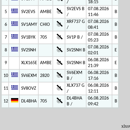
/
18:15
SV2EVS B
07.08.2026
5
SV2EVS
AMBE
B
/
11:46
XRF737 G
07.08.2026
6
SV1AMY
CHIO
B
/
08:41
07.08.2026
7
SV1BYK
705
SV1P B /
B
05:23
07.08.2026
8
SV2SNH
SV2SNH B
E
02:01
06.08.2026
9
XLX165E
AMBE
SV2SNH B
E
21:39
SV6EXM
06.08.2026
10
SV6EXM
2820
B
B /
17:16
XLX737 G
06.08.2026
11
SV8OVZ
B
/
12:11
DL4BHA
06.08.2026
12
DL4BHA
705
B
B /
09:42
xlx